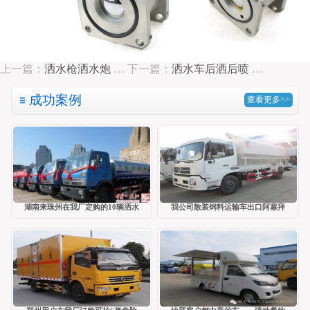
上一篇：
洒水枪洒水炮
…
下一篇：
洒水车后洒后喷
…
成功案例
查看更多>>
湖南来珠州在我厂定购的10辆洒水
我公司散装饲料运输车出口阿塞拜