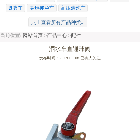
吸粪车
雾炮抑尘车
高压清洗车
工程运输系列：
冷藏车
随车吊
平板车
清障车
点击查看所有产品种类...
散装饲料车
搅拌车
鲜奶运输车
当前位置:
网站首页
>
产品中心
>
配件
特种车系列：
消防车
高空作业车
广告车
舞台车
洒水车直通球阀
移动电源车
救护车
沥青洒布车
油罐车
危险品运输车
发布时间：2019-05-08 已有
人关注