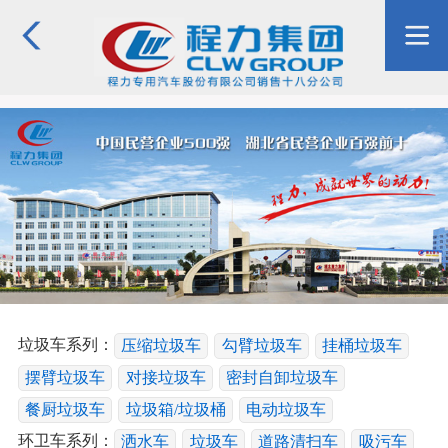
垃圾车系列：
压缩垃圾车
勾臂垃圾车
挂桶垃圾车
摆臂垃圾车
对接垃圾车
密封自卸垃圾车
餐厨垃圾车
垃圾箱/垃圾桶
电动垃圾车
环卫车系列：
洒水车
垃圾车
道路清扫车
吸污车