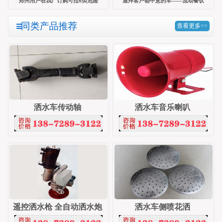
郑州用户在我厂订购可拉6类危险
迪拜客户都中意的车——流动餐饮
同类产品推荐
查看更多>>
洒水车传动轴
洒水车音乐喇叭
遥控洒水枪 全自动洒水炮
洒水车侧喷花洒