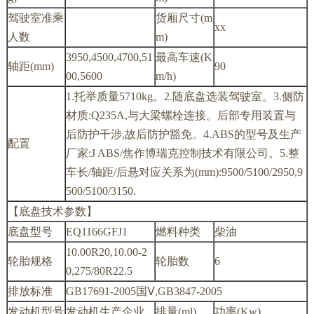
驾驶室准乘
货厢尺寸(m
xx
人数
m)
3950,4500,4700,51
最高车速(K
轴距(mm)
90
00,5600
m/h)
1.托举质量5710kg。2.随底盘选装驾驶室。3.侧防
材质:Q235A,与大梁螺栓连接。后部专用装置与
后防护干涉,故后防护豁免。4.ABS的型号及生产
配置
厂家:J ABS/焦作博瑞克控制技术有限公司。5.整
车长/轴距/后悬对应关系为(mm):9500/5100/2950,9
500/5100/3150.
【底盘技术参数】
底盘型号
EQ1166GFJ1
燃料种类
柴油
10.00R20,10.00-2
轮胎规格
轮胎数
6
0,275/80R22.5
排放标准
GB17691-2005国Ⅴ,GB3847-2005
发动机型号
发动机生产企业
排量(ml)
功率(Kw)