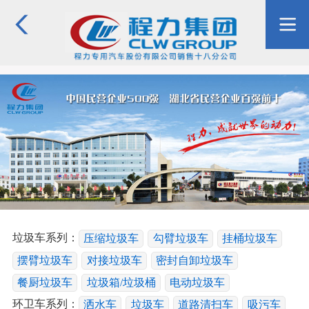
垃圾车系列：
压缩垃圾车
勾臂垃圾车
挂桶垃圾车
摆臂垃圾车
对接垃圾车
密封自卸垃圾车
餐厨垃圾车
垃圾箱/垃圾桶
电动垃圾车
环卫车系列：
洒水车
垃圾车
道路清扫车
吸污车