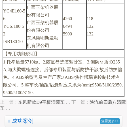
广西玉柴机器股
YC4E160-5
份有限公司
6
4260
118
广西玉柴机器股
YC6J180-5
6494
132
份有限公司
2
5900
132
东风康明斯发动
ISB180 50
机有限公司
【专用功能说明】
1.托举质量5710kg。2.随底盘选装驾驶室。3.侧防材质:Q235
A,与大梁螺栓连接。后部专用装置与后防护干涉,故后防护豁
免。4.ABS的型号及生产厂家:J ABS/焦作博瑞克控制技术有
限公司。5.整车长/轴距/后悬对应关系为(mm):9500/5100/2950,
9500/5100/3150.
上一篇：
东风新款D9平板清障车
…
下一篇：
陕汽前四后八清障
车
…
成功案例
查看更多>>