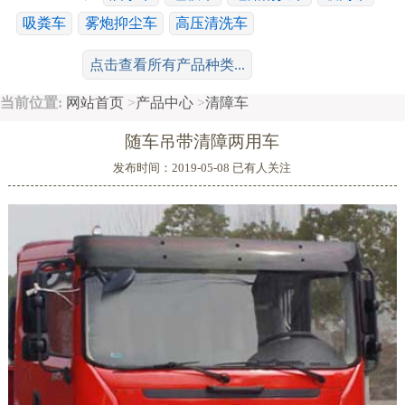
吸粪车
雾炮抑尘车
高压清洗车
工程运输系列：
冷藏车
随车吊
平板车
清障车
点击查看所有产品种类...
散装饲料车
搅拌车
鲜奶运输车
当前位置:
网站首页
>
产品中心
>
清障车
特种车系列：
消防车
高空作业车
广告车
舞台车
随车吊带清障两用车
移动电源车
救护车
沥青洒布车
油罐车
危险品运输车
发布时间：2019-05-08 已有
人关注