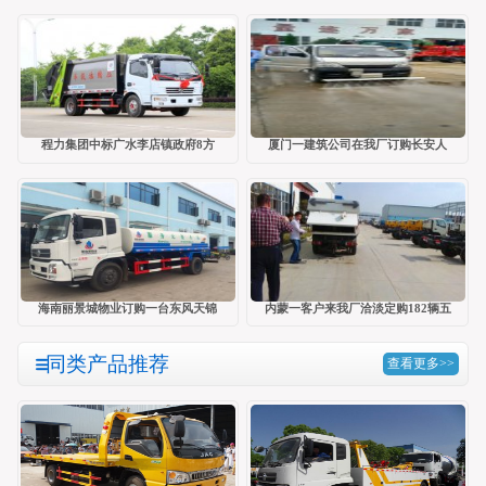
程力集团中标广水李店镇政府8方
厦门一建筑公司在我厂订购长安人
海南丽景城物业订购一台东风天锦
内蒙一客户来我厂洽淡定购182辆五
同类产品推荐
查看更多>>