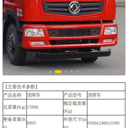
【主要技术参数】
产品名称
清障车
产品型号
清障车
额定载质量
总质量(Kg)
15900
(Kg)
整备质量(K
外形尺寸(m
9995
9500x2480x3500
g)
m)