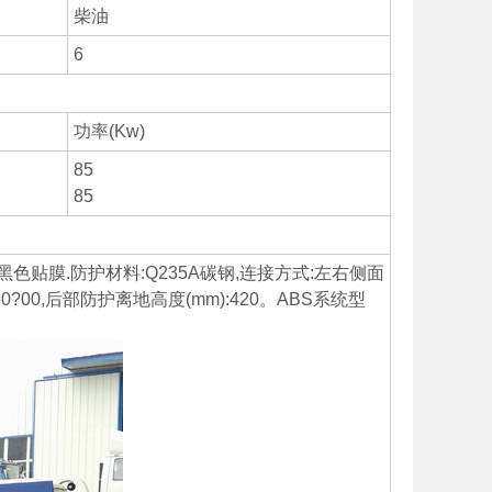
柴油
6
功率(Kw)
85
85
黑色贴膜.防护材料:Q235A碳钢,连接方式:左右侧面
00,后部防护离地高度(mm):420。ABS系统型