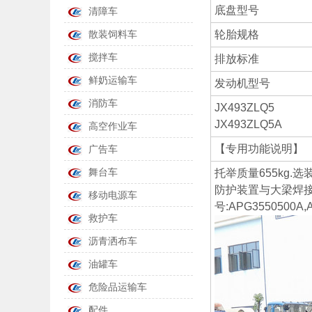
底盘型号
清障车
轮胎规格
散装饲料车
搅拌车
排放标准
鲜奶运输车
发动机型号
消防车
JX493ZLQ5
JX493ZLQ5A
高空作业车
【专用功能说明】
广告车
舞台车
托举质量655kg.
防护装置与大梁焊接连
移动电源车
号:APG35505
救护车
沥青洒布车
油罐车
危险品运输车
配件