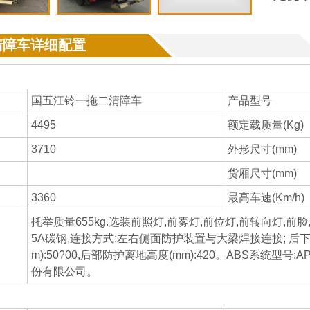
清障车详细配置
国五江铃一拖二清障车
产品型号
4495
额定载质量(Kg)
3710
外形尺寸(mm)
货厢尺寸(mm)
3360
最高车速(Km/h)
托举质量655kg.选装前照灯,前雾灯,前位灯,前转向灯,前
5A碳钢,连接方式:左右侧面防护装置与大梁焊接连接; 后
m):50?00,后部防护离地高度(mm):420。ABS系统型号:
份有限公司。