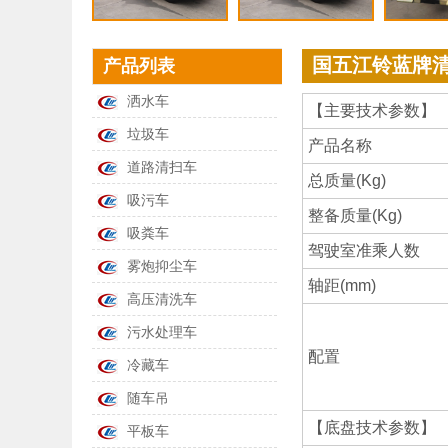
国五江铃蓝牌
产品列表
洒水车
【主要技术参数】
垃圾车
产品名称
道路清扫车
总质量(Kg)
吸污车
整备质量(Kg)
吸粪车
驾驶室准乘人数
雾炮抑尘车
轴距(mm)
高压清洗车
污水处理车
配置
冷藏车
随车吊
【底盘技术参数】
平板车