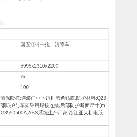
国五江铃一拖二清障车
5995x2310x2200
xx
100
脸,前保险杠;选装门框下边框黑色贴膜.防护材料:Q23
下部防护与车架采用焊接连接,后部防护断面尺寸(m
APG3550500A,ABS系统生产厂家:浙江亚太机电股