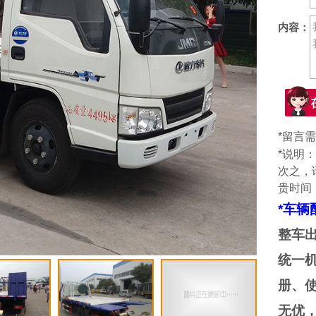
内容：
*留言
*说明
次之，
贵时间
*车
整车
统一
册、
无优