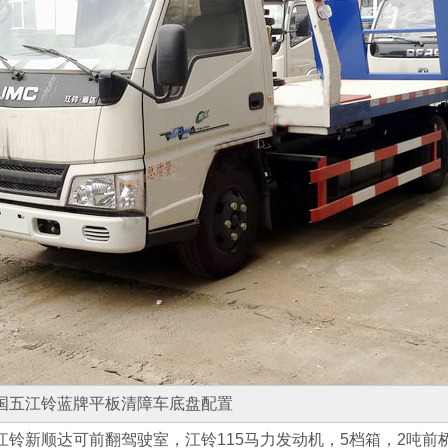
国五江铃蓝牌平板清障车底盘配置
江铃新顺达可前翻驾驶室，江铃115马力发动机，5档箱，2吨前桥，3