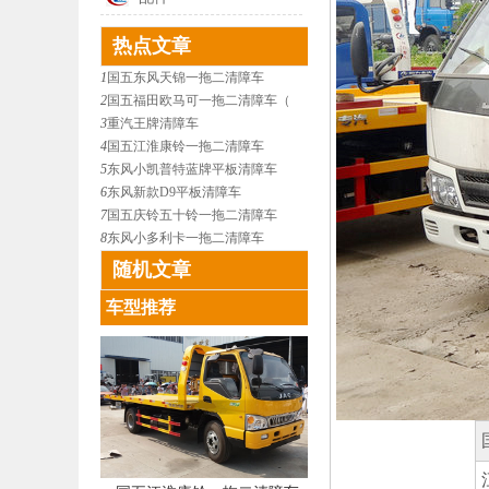
热点文章
1
国五东风天锦一拖二清障车
2
国五福田欧马可一拖二清障车（
3
重汽王牌清障车
4
国五江淮康铃一拖二清障车
5
东风小凯普特蓝牌平板清障车
6
东风新款D9平板清障车
7
国五庆铃五十铃一拖二清障车
8
东风小多利卡一拖二清障车
随机文章
车型推荐