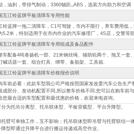
胎，油刹，带排气制动，3360轴距,,ABS，选装方向助力和空调
国五江铃蓝牌平板清障车专用性能
江铃蓝牌一拖二清障车，C1可驾驶，市内不限行，养车费用低
为5.2米，特别适用于在市内作业的汽车修理厂，4S店，交警等
国五江铃蓝牌平板清障车专用组成及备品配件
整车配备4吨卷扬机一部、21米钢丝绳、辅助轮两个、拖叉一套、
灯喊话器一套、组合灯具、绑带、备胎架、工具箱.
国五江铃蓝牌平板清障车价格报价说明
购车前必看：此款车型我公司严格按照国家发改委汽车公告生产制
组成部分、发动机配置不同,所以整车价格不同.您可以在购车前
给您最合适的车型配置和最优惠的价格，欢迎来电咨询。
可分为托吊分离型、托吊联体型、平板背载型、平台升降型。
和托臂可单独工作，互不影响；托吊联体型即吊臂与托臂联结一
升降型即通过升降平台进行搬运传递或高空作业。