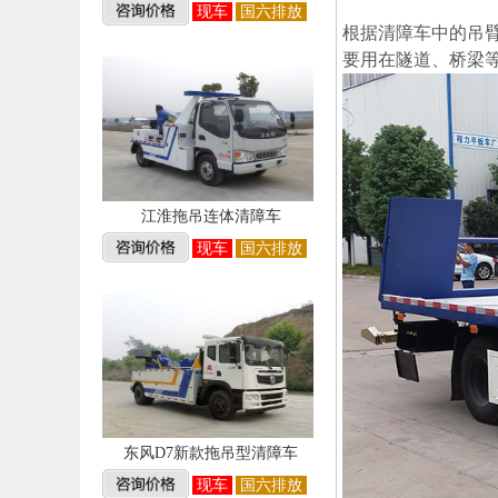
现车
国六排放
根据清障车中的吊
要用在隧道、桥梁
江淮拖吊连体清障车
现车
国六排放
东风D7新款拖吊型清障车
现车
国六排放