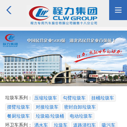
垃圾车系列：
压缩垃圾车
勾臂垃圾车
挂桶垃圾车
摆臂垃圾车
对接垃圾车
密封自卸垃圾车
餐厨垃圾车
垃圾箱/垃圾桶
电动垃圾车
环卫车系列：
洒水车
垃圾车
道路清扫车
吸污车