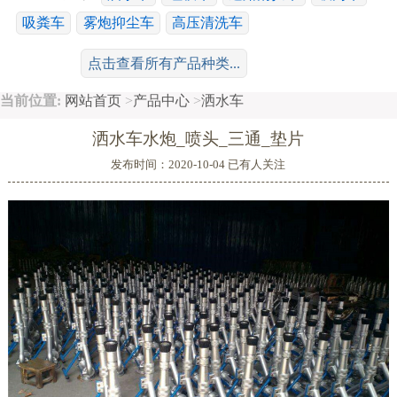
吸粪车
雾炮抑尘车
高压清洗车
工程运输系列：
冷藏车
随车吊
平板车
清障车
点击查看所有产品种类...
散装饲料车
搅拌车
鲜奶运输车
当前位置:
网站首页
>
产品中心
>
洒水车
特种车系列：
消防车
高空作业车
广告车
舞台车
洒水车水炮_喷头_三通_垫片
移动电源车
救护车
沥青洒布车
油罐车
危险品运输车
发布时间：2020-10-04 已有
人关注