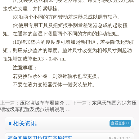
(7)安装变速器箱体与变速器吊架、吊架/插头支座及地线
接线柱支座，并拧紧螺栓。
(8)沿两个不同的方向转动差速器总成以调节轴承。
(9)使用专用工具及扭矩扳手测量差速器总成的起动扭
矩。在通常的室温下测量两个不同的方向的起动扭矩。
(10)增加垫片的厚度即可增加起动扭矩，若要降低起动扭
矩，则应减少垫片的厚度。垫片尺寸改变为相邻尺寸则起动
扭矩增加或降低0.3～0.4N·m。
注意事项：
若更换轴承外圈，则滚针轴承也应更换。
不要在液力变矩器壳体一侧安装垫片。
上一篇：
压缩垃圾车车厢简介
…
下一篇：
东风天锦国六14方压
缩垃圾车配置及优点讲解说明
…
相关资讯
查看更多>>
简单实用环卫垃圾车高原行车…
2020-10-04