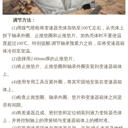
调节方法：
(1)用煤气喷枪将变速器壳体加热至100℃左右，从壳体上
拆下轴承外圈、止推垫圈和止推垫片。加热壳体时不要使温
度超过100℃。特别提醒:调节轴承预紧力之前，应将变速器箱
体冷却至室温。
(2)选择用2.60mm厚的止推垫片。
(3)将止推垫片、止推垫圈和轴承外圈安装到变速器箱体
上。
(4)使用专用工具压紧外圈，将其牢固地安装在变速器箱
体上。
(5)检查止推垫圈、轴承外圈、垫片和变速器箱体之间是
否有间隙。
(6)将差速器总成、密封垫和定位销装到液力变矩器壳体
上，并将控制轴上的弹簧销与变速器箱体上的槽对准。