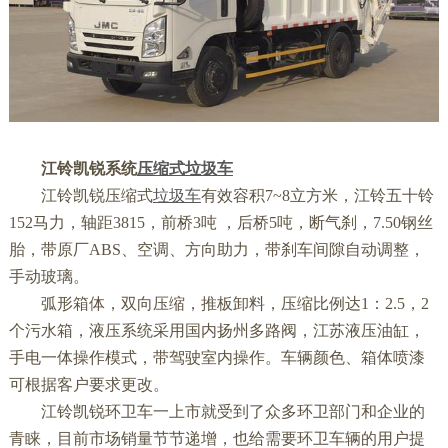
江铃凯锐系统
压缩式垃圾车
江铃凯锐压缩式
垃圾车
有效容积7~8立方米，江铃五十铃
152马力，轴距3815，前桥3吨 ，后桥5吨，断气刹，7.50钢丝
胎，带原厂ABS、空调、方向助力，带刹车间隙自动调整，
手动玻璃。
弧形箱体，双向压缩，推板卸料，压缩比例达1：2.5，2
个污水箱，液压系统采用国内扬州多路阀，江苏液压油缸，
手电一体操作模式，带驾驶室内操作。车辆颜色、箱体喷漆
可根据客户要求更改。
江铃凯锐环卫车一上市就受到了众多环卫部门和企业的
青睐，目前市场销量节节递增，也给需要环卫车辆的用户提