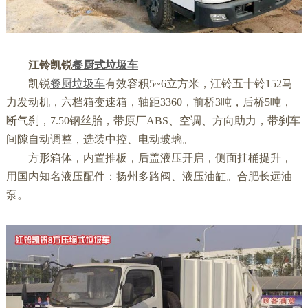
江铃凯锐
餐厨式垃圾车
凯锐
餐厨垃圾车
有效容积5~6立方米，江铃五十铃152马
力发动机，六档箱变速箱，轴距3360，前桥3吨，后桥5吨，
断气刹，7.50钢丝胎，带原厂ABS、空调、方向助力，带刹车
间隙自动调整，选装中控、电动玻璃。
方形箱体，内置推板，后盖液压开启，侧面挂桶提升，
用国内知名液压配件：扬州多路阀、液压油缸。合肥长远油
泵。