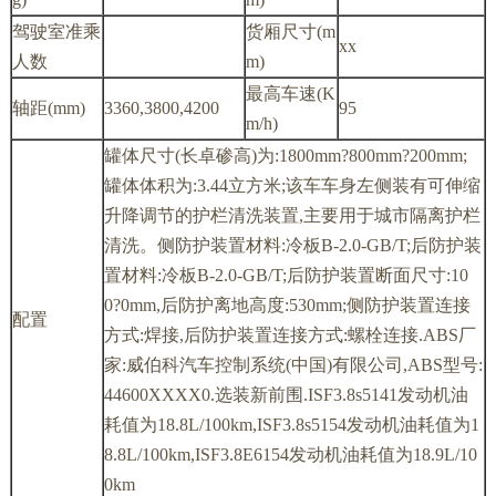
驾驶室准乘
货厢尺寸(m
xx
人数
m)
最高车速(K
轴距(mm)
3360,3800,4200
95
m/h)
罐体尺寸(长卓碜高)为:1800mm?800mm?200mm;
罐体体积为:3.44立方米;该车车身左侧装有可伸缩
升降调节的护栏清洗装置,主要用于城市隔离护栏
清洗。侧防护装置材料:冷板B-2.0-GB/T;后防护装
置材料:冷板B-2.0-GB/T;后防护装置断面尺寸:10
0?0mm,后防护离地高度:530mm;侧防护装置连接
配置
方式:焊接,后防护装置连接方式:螺栓连接.ABS厂
家:威伯科汽车控制系统(中国)有限公司,ABS型号:
44600XXXX0.选装新前围.ISF3.8s5141发动机油
耗值为18.8L/100km,ISF3.8s5154发动机油耗值为1
8.8L/100km,ISF3.8E6154发动机油耗值为18.9L/10
0km