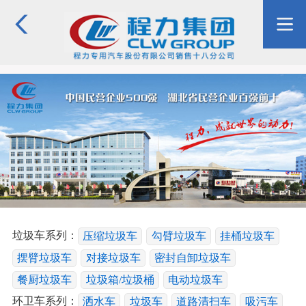
垃圾车系列：
压缩垃圾车
勾臂垃圾车
挂桶垃圾车
摆臂垃圾车
对接垃圾车
密封自卸垃圾车
餐厨垃圾车
垃圾箱/垃圾桶
电动垃圾车
环卫车系列：
洒水车
垃圾车
道路清扫车
吸污车