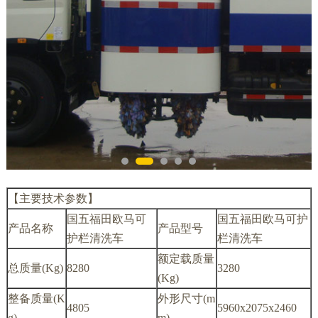
【主要技术参数】
国五福田欧马可
国五福田欧马可护
产品名称
产品型号
护栏清洗车
栏清洗车
额定载质量
总质量(Kg)
8280
3280
(Kg)
整备质量(K
外形尺寸(m
4805
5960x2075x2460
g)
m)