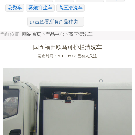
吸粪车
雾炮抑尘车
高压清洗车
工程运输系列：
冷藏车
随车吊
平板车
清障车
点击查看所有产品种类...
散装饲料车
搅拌车
鲜奶运输车
当前位置:
网站首页
>
产品中心
>
高压清洗车
特种车系列：
消防车
高空作业车
广告车
舞台车
国五福田欧马可护栏清洗车
移动电源车
救护车
沥青洒布车
油罐车
危险品运输车
发布时间：2019-05-08 已有
人关注