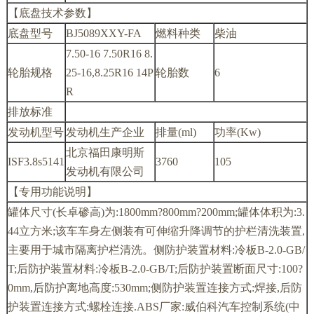
【底盘技术参数】
底盘型号
BJ5089XXY-FA
燃料种类
柴油
7.50-16 7.50R16 8.
轮胎规格
25-16,8.25R16 14P
轮胎数
6
R
排放标准
发动机型号
发动机生产企业
排量(ml)
功率(Kw)
北京福田康明斯
ISF3.8s5141
3760
105
发动机有限公司
【专用功能说明】
罐体尺寸(长卓碜高)为:1800mm?800mm?200mm;罐体体积为:3.
44立方米;该车车身左侧装有可伸缩升降调节的护栏清洗装置,
主要用于城市隔离护栏清洗。侧防护装置材料:冷板B-2.0-GB/
T;后防护装置材料:冷板B-2.0-GB/T;后防护装置断面尺寸:100?
0mm,后防护离地高度:530mm;侧防护装置连接方式:焊接,后防
护装置连接方式:螺栓连接.ABS厂家:威伯科汽车控制系统(中