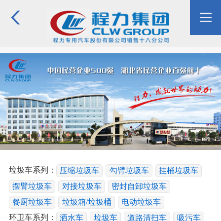
垃圾车系列：
压缩垃圾车
勾臂垃圾车
挂桶垃圾车
摆臂垃圾车
对接垃圾车
密封自卸垃圾车
餐厨垃圾车
垃圾箱/垃圾桶
电动垃圾车
环卫车系列：
洒水车
垃圾车
道路清扫车
吸污车