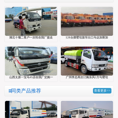
湖北十堰二客户一次性在我厂提走
120台摆臂垃圾车出口马达加斯加
山西太原一宝马4S店在我厂定购一
广州李总再次订购东风5方勾臂垃
同类产品推荐
查看更多>>