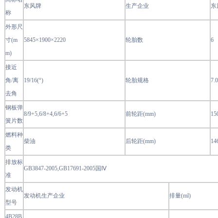
东风牌
生产企业
东
称
外形尺
寸(m
5845×1900×2220
轮胎数
6
m)
接近
角/离
19/16(°)
轮胎规格
7.
去角
钢板弹
8/9+5,6/8+4,6/6+5
前轮距(mm)
15
簧片数
燃料种
柴油
后轮距(mm)
14
类
排放标
GB3847-2005,GB17691-2005国Ⅳ
准
发动机
发动机生产企业
排量(ml)
型号
4B28B