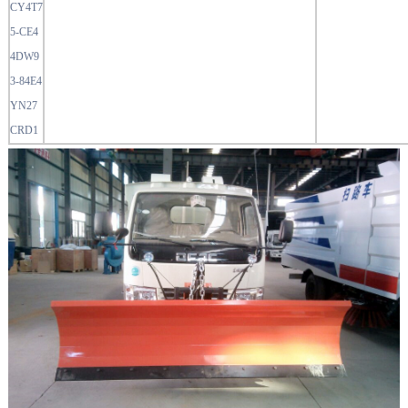
CY4T7
5-CE4
4DW9
3-84E4
YN27
CRD1