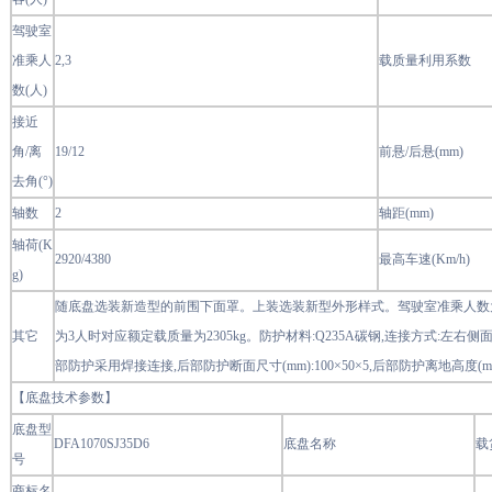
驾驶室
准乘人
2,3
载质量利用系数
数(人)
接近
角/离
19/12
前悬/后悬(mm)
去角(°)
轴数
2
轴距(mm)
轴荷(K
2920/4380
最高车速(Km/h)
g)
随底盘选装新造型的前围下面罩。上装选装新型外形样式。驾驶室准乘人数为2
其它
为3人时对应额定载质量为2305kg。防护材料:Q235A碳钢,连接方式:左
部防护采用焊接连接,后部防护断面尺寸(mm):100×50×5,后部防护离地高度(mm
【底盘技术参数】
底盘型
DFA1070SJ35D6
底盘名称
载
号
商标名