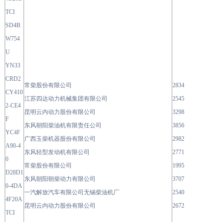
TCI
SD4B
W754
U
YN33
CRD2
常柴股份有限公司
2834
CY410
江苏四达动力机械集团有限公司
2545
2-CE4
昆明云内动力股份有限公司
3298
F
东风朝阳柴油机有限责任公司
3856
YC4F
广西玉柴机器股份有限公司
2982
A90-4
东风轻型发动机有限公司
2771
0
常柴股份有限公司
1995
D28D1
东风朝阳朝柴动力有限公司
3707
0-4DA
一汽解放汽车有限公司无锡柴油机厂
2540
4F20A
昆明云内动力股份有限公司
2672
TCI