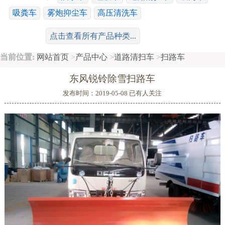
吸粪车
雾炮抑尘车
高压清洗车
工程运输系列：
冷藏车
随车吊
平板车
清障车
点击查看所有产品种类...
散装饲料车
搅拌车
鲜奶运输车
当前位置:
网站首页
>
产品中心
>
道路清扫车
>
扫路车
特种车系列：
消防车
高空作业车
广告车
舞台车
东风锐铃除雪扫路车
移动电源车
救护车
沥青洒布车
油罐车
危险品运输车
发布时间：2019-05-08 已有
人关注