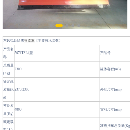
东风锐铃除雪
扫路车
【主要技术参数】
产品名
5071TSL4型
产品号
称
总质量
7300
罐体容积(m3)
(Kg)
额定载
质量(K
2370,2305
外形尺寸(mm)
g)
整备质
4800
货厢尺寸(mm)
量(Kg)
额定载
准拖挂车总质量(Kg
客(人)