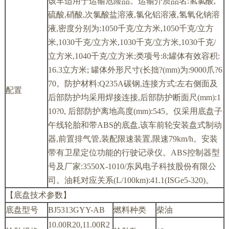
该车适用于运输危险品。运输介质品名:氢氯酸,
硫酸,硝酸,次氯酸盐溶液,氯化铝溶液,氢氧化钠溶
液,密度分别为:1050千克/立方米,1050千克/立方
米,1030千克/立方米,1030千克/立方米,1030千克/
立方米,1040千克/立方米;类项号:8;罐体有效容积:
16.3立方米; 罐体外形尺寸(长拙?(mm)为:9000爪?6
70。防护材料:Q235A碳钢,连接方式:左右侧面及
配置
后部防护均采用焊接连接,后部防护断面尺(mm):1
10?0, 后部防护离地高度(mm):545。仅采用底盘子
午线轮胎和带ABS的底盘,该车前轮安装盘式制动
器,前置排气管,装配限速装置,限速79km/h。安装
带有卫星定位功能的行驶记录仪。ABS控制器型
号及厂家:3550X-1010/东风电子科技股份有限公
司。油耗对应关系(L/100km):41.1(ISGe5-320)。
【底盘技术参数】
底盘型号
BJ5313GYY-AB
燃料种类
柴油
10.00R20,11.00R2