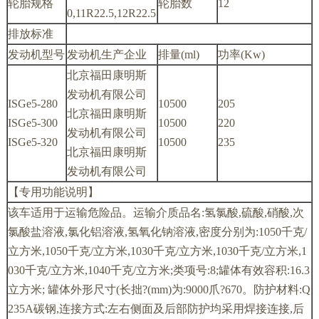
轮胎规格
轮胎数
12
0,11R22.5,12R22.5
排放标准
发动机型号
发动机生产企业
排量(ml)
功率(Kw)
北京福田康明斯
发动机有限公司
ISGe5-280
10500
205
北京福田康明斯
ISGe5-300
10500
220
发动机有限公司
ISGe5-320
10500
235
北京福田康明斯
发动机有限公司
【专用功能说明】
该车适用于运输危险品。运输介质品名:氢氯酸,硫酸,硝酸,次
氯酸盐溶液,氯化铝溶液,氢氧化钠溶液,密度分别为:1050千克/
立方米,1050千克/立方米,1030千克/立方米,1030千克/立方米,1
030千克/立方米,1040千克/立方米;类项号:8;罐体有效容积:16.3
立方米; 罐体外形尺寸(长拙?(mm)为:9000爪?670。防护材料:Q
235A碳钢,连接方式:左右侧面及后部防护均采用焊接连接,后