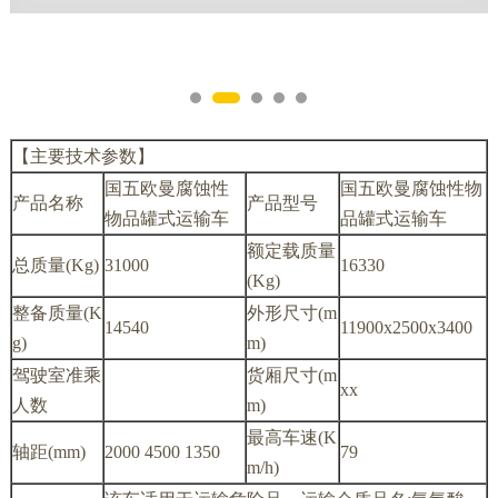
【主要技术参数】
国五欧曼腐蚀性
国五欧曼腐蚀性物
产品名称
产品型号
物品罐式运输车
品罐式运输车
额定载质量
总质量(Kg)
31000
16330
(Kg)
整备质量(K
外形尺寸(m
14540
11900x2500x3400
g)
m)
驾驶室准乘
货厢尺寸(m
xx
人数
m)
最高车速(K
轴距(mm)
2000 4500 1350
79
m/h)