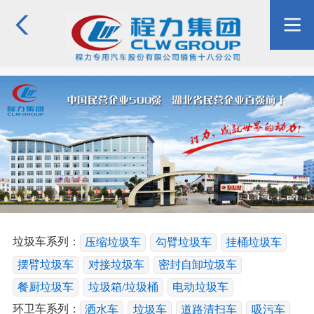
垃圾车系列：
压缩垃圾车
勾臂垃圾车
挂桶垃圾车
摆臂垃圾车
对接垃圾车
密封自卸垃圾车
餐厨垃圾车
垃圾箱/垃圾桶
电动垃圾车
环卫车系列：
洒水车
垃圾车
道路清扫车
吸污车