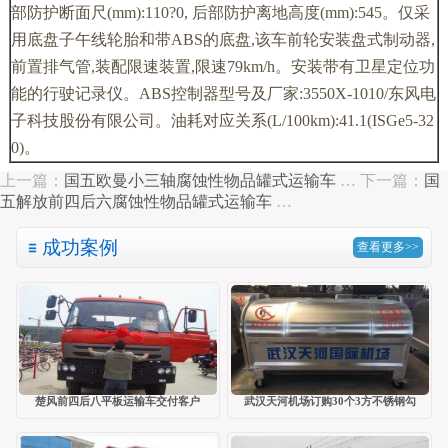
部防护断面尺(mm):110?0, 后部防护离地高度(mm):545。仅采
用底盘子午线轮胎和带ABS的底盘,该车前轮安装盘式制动器,
前置排气管,装配限速装置,限速79km/h。安装带有卫星定位功
能的行驶记录仪。ABS控制器型号及厂家:3550X-1010/东风电
子科技股份有限公司。油耗对应关系(L/100km):41.1(ISGe5-32
0)。
上一篇：
国五欧曼小三轴腐蚀性物品罐式运输车
…
下一篇：
国
五解放前四后六腐蚀性物品罐式运输车
…
成功案例
查看更多>>
楚风前四后八平板运输车交付客户
武汉天河机场订购30个3方不锈钢勾