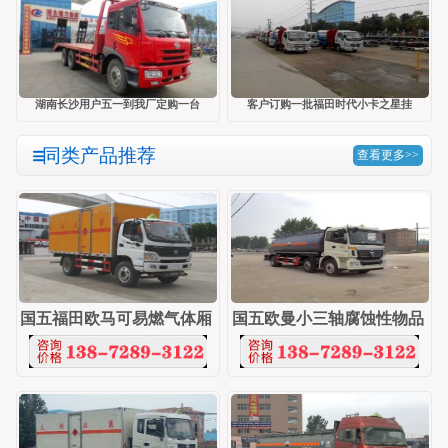
湖南长沙用户五一到我厂定购一台
客户订购一批福田时代小卡之星挂
同类产品推荐
查看更多>>
国五福田欧马可易燃气体厢
国五欧曼小三轴腐蚀性物品
式
罐