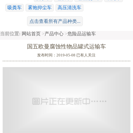
吸粪车
雾炮抑尘车
高压清洗车
工程运输系列：
冷藏车
随车吊
平板车
清障车
点击查看所有产品种类...
散装饲料车
搅拌车
鲜奶运输车
当前位置:
网站首页
>
产品中心
>
危险品运输车
特种车系列：
消防车
高空作业车
广告车
舞台车
国五欧曼腐蚀性物品罐式运输车
移动电源车
救护车
沥青洒布车
油罐车
危险品运输车
发布时间：2019-05-08 已有
人关注