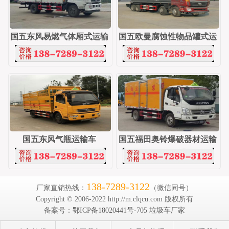
国五东风易燃气体厢式运输
国五欧曼腐蚀性物品罐式运
车
输
国五东风气瓶运输车
国五福田奥铃爆破器材运输
车
138-7289-3122
厂家直销热线：
（微信同号）
Copyright © 2006-2022 http://m.clqcu.com 版权所有
备案号：
鄂ICP备18020441号-705
垃圾车厂家